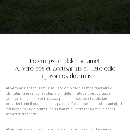
Lorem ipsum dolor sit amet.
At vero eos et accusamus et iusto odio
dignissimos ducimus.
At vero eos et accusamus et iusto odio dignissimos ducimus qui
blanditiis praesentium voluptatum deleniti atque corrupti quos
dolores et quas molestias excepturi sint occaecati cupiditate non
provident, similique sunt in culpa qui officia deserunt mollitia animi, id
est laborum et dolorum fuga. Et harum quidem rerum facilis est et
expedita distinctio.
At vero eos et accusamus et iusto odio dignissimos ducimus qui