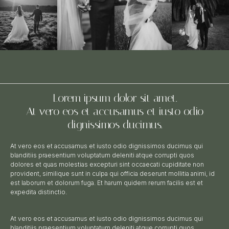
Lorem ipsum dolor sit amet.
At vero eos et accusamus et iusto odio
dignissimos ducimus.
At vero eos et accusamus et iusto odio dignissimos ducimus qui
blanditiis praesentium voluptatum deleniti atque corrupti quos
dolores et quas molestias excepturi sint occaecati cupiditate non
provident, similique sunt in culpa qui officia deserunt mollitia animi, id
est laborum et dolorum fuga. Et harum quidem rerum facilis est et
expedita distinctio.
At vero eos et accusamus et iusto odio dignissimos ducimus qui
blanditiis praesentium voluptatum deleniti atque corrupti quos