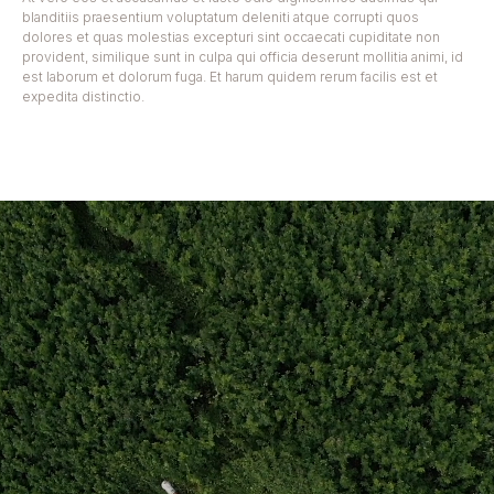
blanditiis praesentium voluptatum deleniti atque corrupti quos
dolores et quas molestias excepturi sint occaecati cupiditate non
provident, similique sunt in culpa qui officia deserunt mollitia animi, id
est laborum et dolorum fuga. Et harum quidem rerum facilis est et
expedita distinctio.