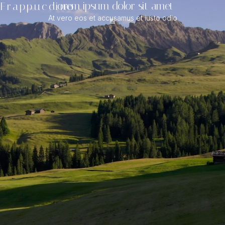
Lorem ipsum dolor sit amet
Frappuccino
At vero eos et accusamus et iusto odio